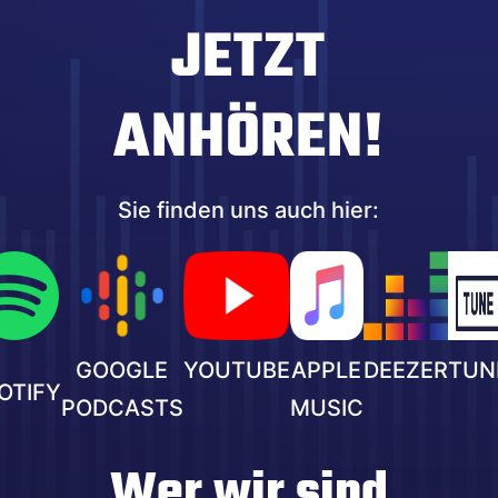
JETZT
ANHÖREN!
Sie finden uns auch hier:
GOOGLE
YOUTUBE
APPLE
DEEZER
TUN
OTIFY
PODCASTS
MUSIC
Wer wir sind